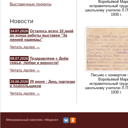
Воробьёвой Мар
Выставочные проекты
исправительный труд
школьному учителю Л.П
1930 г.
Новости
Осталось всего 10 дней
24.07.2026
до конца работы выставки "За
линией надежды"
Читать далее →
Поздравляем с Днём
08.07.2026
семьи, любви и верности!
Читать далее →
Письмо с конвертом
Воробьёвой Мар
29 июня - День партизан
29.06.2026
исправительный труд
и подпольщиков
школьному учителю Л.П
1930 г.
Читать далее →
Мемориальный комплекс «Медное»