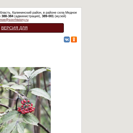
бласть, Калининский район, в районе села Медное
)
388-384
(администрация),
389-001
(музей)
noe@sovrhistory.ru
ВЕРСИЯ ДЛЯ
СЛАБОВИДЯЩИХ