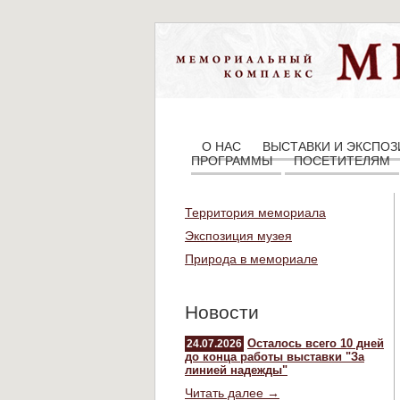
О НАС
ВЫСТАВКИ И ЭКСПО
ПРОГРАММЫ
ПОСЕТИТЕЛЯМ
Территория мемориала
Экспозиция музея
Природа в мемориале
Новости
Осталось всего 10 дней
24.07.2026
до конца работы выставки "За
линией надежды"
Читать далее →