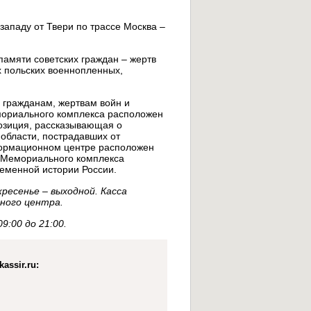
ападу от Твери по трассе Москва –
мяти советских граждан – жертв
х польских военнопленных,
м гражданам, жертвам войн и
мориального комплекса расположен
озиция, рассказывающая о
области, пострадавших от
формационном центре расположен
в Мемориального комплекса
еменной истории России.
ресенье – выходной. Касса
ного центра.
:00 до 21:00.
assir.ru: