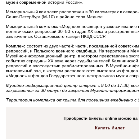
музей современной истории России».
Мемориальный комплекс расположен в 30 километрах к северо-з
Санкт-Петербург (М-10) в районе села Медное.
Мемориальный комплекс «Медное» посвящен увековечиванию па
политических репрессий 30–50-х годов XX века и расстрелянны
заключенных Осташковского лагеря НКВД СССР.
Комплекс состоит из двух частей: части, посвященной советски
репрессий, и Польского военного кладбища. На территории Ме
Музейно-информационный центр, в котором представлена эксп
событиях середины ХХ века через судьбы жителей Калининской 
репрессий и впоследствии реабилитированных. В Музейно-ин
выставочный зал, в котором располагаются выставки из фондо
«Медное» и фондов Государственного центрального музея совр
Музейно-информационный центр открыт с 9:00 до 17:30, воск
закрывается за 30 минут до закрытия Музейно-информацион
Территория комплекса открыта для посещения ежедневно с 09
Приобрести билеты online можно на k
Купить билет