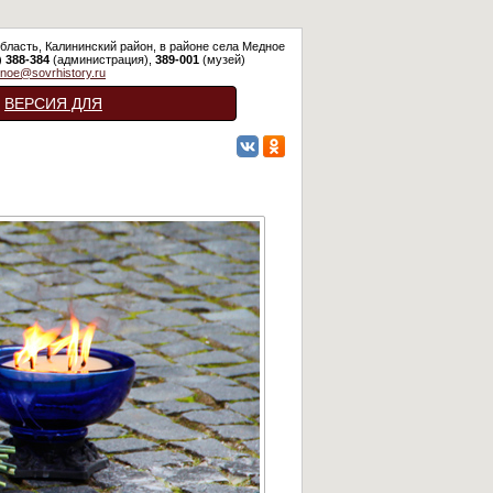
бласть, Калининский район, в районе села Медное
)
388-384
(администрация),
389-001
(музей)
noe@sovrhistory.ru
ВЕРСИЯ ДЛЯ
СЛАБОВИДЯЩИХ