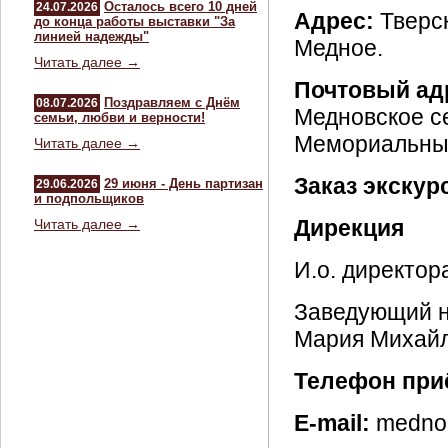
Осталось всего 10 дней
24.07.2026
Адрес:
Тверск
до конца работы выставки "За
линией надежды"
Медное.
Читать далее →
Почтовый ад
Поздравляем с Днём
08.07.2026
Медновское се
семьи, любви и верности!
Мемориальный
Читать далее →
Заказ экскур
29 июня - День партизан
29.06.2026
и подпольщиков
Дирекция
Читать далее →
И.о. директор
Заведующий н
Мария Михайл
Телефон при
E-mail:
mednoe