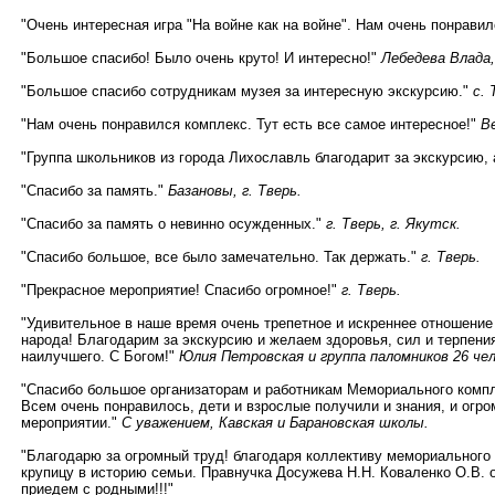
"Очень интересная игра "На войне как на войне". Нам очень понрави
"Большое спасибо! Было очень круто! И интересно!"
Лебедева Влада
"Большое спасибо сотрудникам музея за интересную экскурсию."
с.
"Нам очень понравился комплекс. Тут есть все самое интересное!"
В
"Группа школьников из города Лихославль благодарит за экскурсию, а
"Спасибо за память."
Б
азановы, г. Тверь.
"Спасибо за память о невинно осужденных."
г. Тверь, г. Якутск.
"Спасибо большое, все было замечательно. Так держать."
г. Тверь.
"Прекрасное мероприятие! Спасибо огромное!"
г. Тверь.
"Удивительное в наше время очень трепетное и искреннее отношение
народа! Благодарим за экскурсию и желаем здоровья, сил и терпения
наилучшего. С Богом!"
Юлия Петровская и группа паломников 26 чело
"Спасибо большое организаторам и работникам Мемориального компл
Всем очень понравилось, дети и взрослые получили и знания, и огр
мероприятии."
С уважением, Кавская и Барановская школы.
"Благодарю за огромный труд! благодаря коллективу мемориального
крупицу в историю семьи. Правнучка Досужева Н.Н. Коваленко О.В. о
приедем с родными!!!"