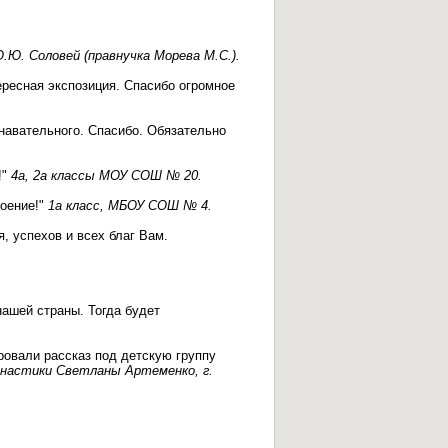
О.Ю. Соловей (правнучка Морева М.С.).
тересная экспозиция. Спасибо огромное
навательного. Спасибо. Обязательно
!"
4а, 2а классы МОУ СОШ № 20.
роение!"
1а класс, МБОУ СОШ № 4.
, успехов и всех благ Вам.
нашей страны. Тогда будет
ровали рассказ под детскую группу
настики Светланы Артеменко, г.