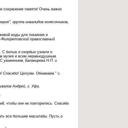
ое сохранение памяти! Очень важно
рия", группа инвалидов колясочников,
 живой воды для покаяния и
о-Филоретовский православный
. С болью и скорбью узнали о
ям музея и всем неравнодушным
С уважением, Балакирева Н.П. и
ем! Спасибо! Целуем. Обнимаем."
с.
валов Андрей, г. Уфа.
.
й, чтобы они не повторились. Спасибо
ать все большие масштабы. Пусть о