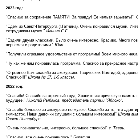
2023 год:
"Спасибо за сохранение ПАМЯТИ! За правду! Ее нельзя забывать!"
"Едем из Санкт-Петербурга (г.Гатчина). Очень понравился музей. Ин
сотрудникам музея."
Ильина С.Г.
"Ездили двумя классами. Было очень интересно. Красиво. Много поз
вернемся с родителями."
Юля.
"Получили огромное удовольствие от программы! Всем мирного неба
"Ну как же нам понравилась программа! Спасибо за прекрасное наст
"Огромное Вам спасибо за экскурсию. Творческих Вам идей, здоровья
Спасибо!!!"
Школа № 17, 1-5 классы.
2022 год:
"Спасибо! Спасибо за огромный труд. Храните историческую память 
будущее."
Николай Рыбаков, председатель партии "Яблоко".
"Спасибо большое за экскурсию по музею. Спасибо за то, что адапти
гимнасток. Наши девочки слушали с большим интересом!"
Школа гим
Санкт-Петербург.
"Очень познавательно, интересно, большое спасибо!"
г. Тверь.
"Спасибо, все очень понравилось."
Бурятия.