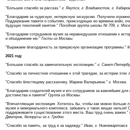
"Большое спасибо за рассказ."
г. Якутск, г. Владивосток, г. Хабаров
"Благодарим за чудесную, интересную экскурсию. Получили огромно
Поддержание памяти о событиях, происходящих во времена войн, оч
будущих поколений занятие."
Походная группа школы № 709, г. Моск
"Благодарим сотрудников музея за неравнодушное отношение к истор
и объединение ею."
Гости из Москвы.
"Выражаем благодарность за прекрасную организацию программы."
М
2021 год:
"Большое спасибо за замечательную экспозицию."
г. Санкт-Петербу
"Спасибо за личностное отношение к этой трагедии, за истории этих
"Спасибо блестящему рассказчику, Марине Валерьевне."
г. Москва.
"Благодарим создателей музея и его сотрудников за важнейшее для
достоинства и памяти!"
Группа из Москвы.
"Впечатляющая экспозиция. Хотелось бы, чтобы как можно больше л
музея и мемориального комплекса: забывать о таких вещах нельзя! О
поддерживаете существование этого места. Ваш труд очень важен."
Дмитров, белорусы из г. Гродно.
"Спасибо за память, за труд и за надежду."
Иван, г. Нижневартовск.