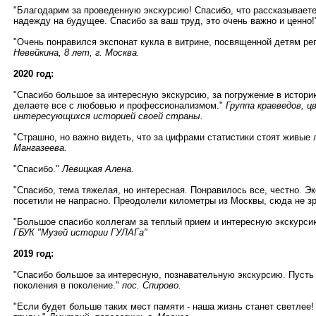
"Благодарим за проведенную экскурсию! Спасибо, что рассказывает
надежду на будущее. Спасибо за ваш труд, это очень важно и ценно
"Очень понравился экспонат кукла в витрине, посвященной детям р
Невейкина, 8 лет, г. Москва.
2020 год:
"Спасибо большое за интересную экскурсию, за погружение в историю
делаете все с любовью и профессионализмом."
Группа краеведов, ц
интересующихся историей своей страны.
"Страшно, но важно видеть, что за цифрами статистики стоят живые
Мангазеева.
"Спасибо."
Левицкая Алена.
"Спасибо, тема тяжелая, но интересная. Понравилось все, честно. Э
посетили не напрасно. Преодолели километры из Москвы, сюда не з
"Большое спасибо коллегам за теплый прием и интересную экскурсию
ГБУК "Музей истории ГУЛАГа"
2019 год:
"Спасибо большое за интересную, познавательную экскурсию. Пусть 
поколения в поколение."
пос. Спирово.
"Если будет больше таких мест памяти - наша жизнь станет светлее!