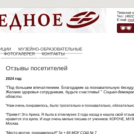
Тверская о
Тел.: (4822
E-mail:
med
ЗИЦИИ
МУЗЕЙНО-ОБРАЗОВАТЕЛЬНЫЕ
ФОТОГАЛЕРЕЯ
КОНТАКТЫ
Отзывы посетителей
2024 год:
"Под большим впечатлением. Благодарим за познавательную беседу,
Желаем здоровья сотрудникам, будьте счастливы! "
Социал-демокра
области.
"Нам очень понравилось, было трогательно и познавательно, обязательно
"Привет! Это Арина. Я была в этом музее 3 года назад и нашла свой отзыв.
нравится эта кукла. И еще очень милые письма от учеников. КОРОЧЕ, МУ
Москва.
"Место крутое, понравилось!!!"
5г + 6б МОУ СОШ № 7.