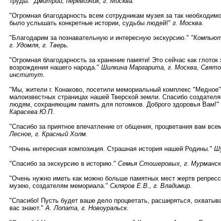
труды."
Дмитрий, перевозчик, г. Москва.
"Огромная благодарность всем сотрудникам музея за так необходим
было услышать конкретные истории, судьбы людей!"
г. Москва.
"Благодарим за познавательную и интересную экскурсию."
"Компьюте
г. Удомля, г. Тверь.
"Огромная благодарность за хранение памяти! Это сейчас как глоток
возрождения нашего народа."
Шилкина Маргарита, г. Москва, Свят
институт.
"Мы, жители г. Конаково, посетили мемориальный комплекс "Медное"
малоизвестных страницах нашей Тверской земли. Спасибо создател
людям, сохраняющим память для потомков. Доброго здоровья Вам!"
Карасева Ю.П.
"Спасибо за приятное впечатление от общения, процветания вам вс
Лесное, г. Красный Холм.
"Очень интересная композиция. Страшная история нашей Родины."
Шу
"Спасибо за экскурсию в историю."
Семья Стошеровых, г. Мурманск
"Очень нужно иметь как можно больше памятных мест жертв репресси
музею, создателям мемориала."
Скляров Е.В., г. Владимир.
"Спасибо! Пусть будет ваше дело процветать, расширяться, охватыв
вас знают."
А. Лопата, г. Новоуральск.