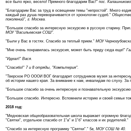
все было ярко, весело! Премного благодарим Вас!" п
ос. Калашников
"Благодарим Вас за труд в освещении темы "непростой". Много езди
каждый раз душа переворачивается от хронологии судеб."
Обществен
поколений", г. Москва.
"Большое спасибо за интересную экскурсию в русскую старину. При
МОУ "Васильевская СОШ".
"Были у Вас в гостях. Спасибо за теплый прием."
МОУ Черногубовск
"Мне очень понравилась экскурсия, может быть приду сюда еще!"
Га
"Идеал!"
Вася.
"Спасибо!"
7 и 8 отряды, "Компьтерия".
"Тверское РО ОООИ ВОГ благодарит сотрудников музея за интересну
об истории нашего края. За внимание к нам, инвалидам по слуху. За 
"Большое спасибо за очень интересную и познавательную экскурсию
"Большое спасибо. Интересно. Вспомнили историю и своей семьи то
2018 год:
"Медновская общеобразовательная школа выражает огромную благод
"Святки", отдельное спасибо от 1"а" и 1"б" классов и их родителей."
"Спасибо за интересную программу "Святки"."
5в, МОУ СОШ № 40.