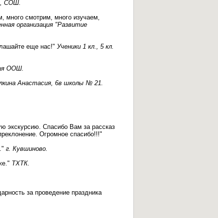
о, СОШ.
м, много смотрим, много изучаем,
ная организация "Развитие
глашайте еще нас!"
Ученики 1 кл., 5 кл.
ая ООШ.
лкина Анастасия, 6в школы № 21.
ю экскурсию. Спасибо Вам за рассказ
преклонение. Огромное спасибо!!!"
."
г. Кувшиново.
же."
ТХТК.
арность за проведение праздника