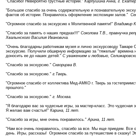
"Спасибо! Невероятно грустные истории."
Карпушина Анна, г. Екатер
"Большое спасибо за очень содержательную и познавательную экску
фактов об истории. Понравилось оформление экспозиции залов."
Сем
"Огромное спасибо за экскурсию к Молитвенной памяти!"
Владимир Ко
"Спасибо за память о наших предках!!!"
Соколова Т.В., правнучка ре
Хвалынского Василия Ивановича.
"Очень благодарны работникам музея и лично экскурсоводу Тамаре 
экскурсию. Получили обширную информацию за "тяжелые" времена н
доносить ее до наших детей."
С уважением и любовью, Селижаровск
"Спасибо за экскурсию."
Скворцова В.
"Спасибо за экскурсию."
г.Тверь.
"Огромное спасибо от коллектива Мед-АМКО г. Тверь за гостеприимс
прошлого."
"Спасибо за экскурсию."
г. Москва.
"Я благодарю вас за чудесные игры, за мастер-класс. Это чудесная 
Я желаю вам счастья!"
Карина, 11 лет.
"Спасибо за игры, мне очень понравилось."
Арина, 11 лет.
"Нам все очень понравилось, спасибо за все. Мы еще приедем. Все 
день. Игры, рассказы! Огромное спасибо за путешествие в сказку! Э