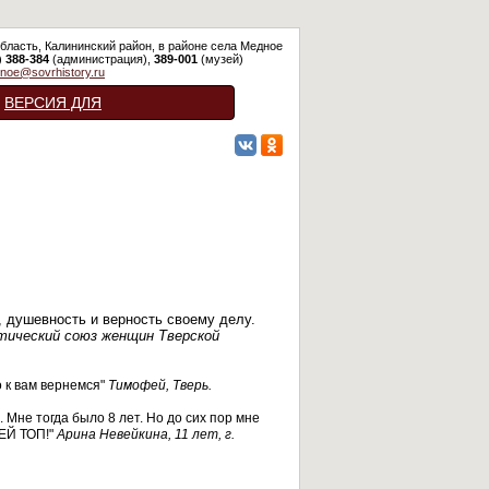
бласть, Калининский район, в районе села Медное
)
388-384
(администрация),
389-001
(музей)
noe@sovrhistory.ru
ВЕРСИЯ ДЛЯ
СЛАБОВИДЯЩИХ
 душевность и верность своему делу.
тический союз женщин Тверской
 к вам вернемся"
Тимофей, Тверь.
 Мне тогда было 8 лет. Но до сих пор мне
ЗЕЙ ТОП!"
Арина Невейкина, 11 лет, г.