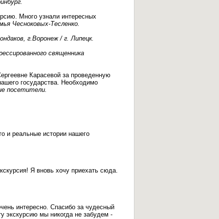
инбург.
рсию. Много узнали интересных
ья Чесноковых-Тесленко.
ндаков, г.Воронеж / г. Липецк.
прессированного священника
Сергеевне Карасевой за проведенную
ашего государства. Необходимо
ие посетители.
то и реальные истории нашего
экскурсия! Я вновь хочу приехать сюда.
очень интересно. Спасибо за чудесный
ту экскурсию мы никогда не забудем -