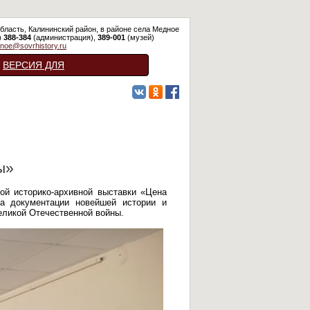
бласть, Калининский район, в районе села Медное
)
388-384
(администрация),
389-001
(музей)
noe@sovrhistory.ru
ВЕРСИЯ ДЛЯ
СЛАБОВИДЯЩИХ
ы»
ой историко-архивной выставки «Цена
ра документации новейшей истории и
еликой Отечественной войны.