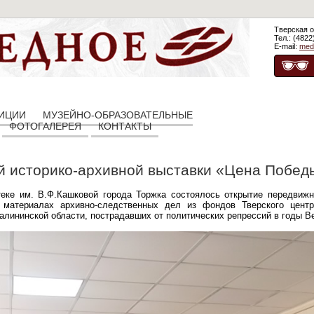
Тверская о
Тел.: (4822
E-mail:
med
ЗИЦИИ
МУЗЕЙНО-ОБРАЗОВАТЕЛЬНЫЕ
ФОТОГАЛЕРЕЯ
КОНТАКТЫ
й историко-архивной выставки «Цена Побед
еке им. В.Ф.Кашковой города Торжка состоялось открытие передвижн
 материалах архивно-следственных дел из фондов Тверского цент
алининской области, пострадавших от политических репрессий в годы В