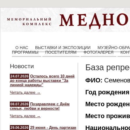
О НАС
ВЫСТАВКИ И ЭКСПОЗИЦИИ
МУЗЕЙНО-ОБРА
ПРОГРАММЫ
ПОСЕТИТЕЛЯМ
ФОТОГАЛЕРЕЯ
КОН
Новости
База репр
Осталось всего 10 дней
24.07.2026
ФИО:
Семенов
до конца работы выставки "За
линией надежды"
Год рождения
Читать далее →
Место рожден
Поздравляем с Днём
08.07.2026
семьи, любви и верности!
Место прожив
Читать далее →
Национальнос
29 июня - День партизан
29.06.2026