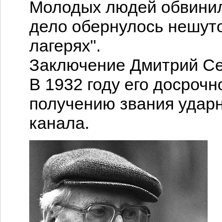
Молодых людей обвинили
дело обернулось нешуто
лагерях".
Заключение Дмитрий Се
В 1932 году его досроч
получению звания удар
канала.