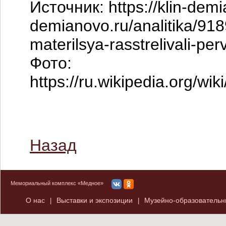
Источник: https://klin-demia
demianovo.ru/analitika/918
materilsya-rasstrelivali-per
Фото:
https://ru.wikipedi
Назад
Мемориальный комплекс «Медное»
О нас
Выставки и экспозиции
Музейно-образователь
|
|