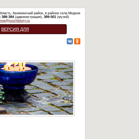
бласть, Калининский район, в районе села Медное
)
388-384
(администрация),
389-001
(музей)
noe@sovrhistory.ru
ВЕРСИЯ ДЛЯ
СЛАБОВИДЯЩИХ