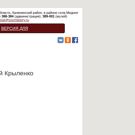
бласть, Калининский район, в районе села Медное
)
388-384
(администрация),
389-001
(музей)
noe@sovrhistory.ru
ВЕРСИЯ ДЛЯ
СЛАБОВИДЯЩИХ
й Крыленко