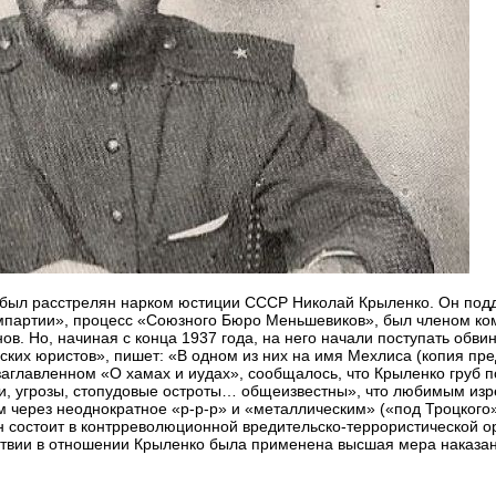
а, был расстрелян нарком юстиции СССР Николай Крыленко. Он под
партии», процесс «Союзного Бюро Меньшевиков», был членом ком
в. Но, начиная с конца 1937 года, на него начали поступать обвине
ских юристов», пишет: «В одном из них на имя Мехлиса (копия пр
озаглавленном «О хамах и иудах», сообщалось, что Крыленко груб п
ми, угрозы, стопудовые остроты… общеизвестны», что любимым из
м через неоднократное «р-р-р» и «металлическим» («под Троцкого
он состоит в контрреволюционной вредительско-террористической о
твии в отношении Крыленко была применена высшая мера наказан