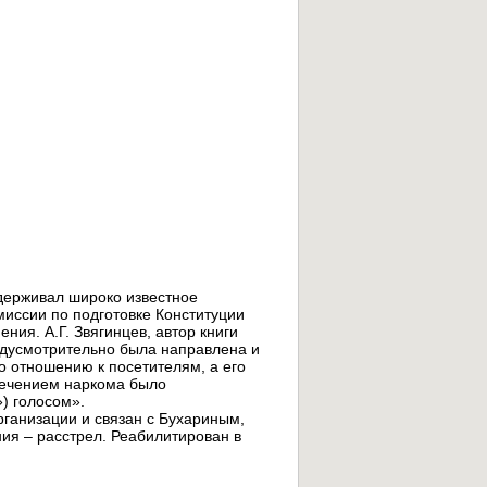
держивал широко известное
иссии по подготовке Конституции
ния. А.Г. Звягинцев, автор книги
едусмотрительно была направлена и
о отношению к посетителям, а его
речением наркома было
») голосом».
рганизации и связан с Бухариным,
ия – расстрел. Реабилитирован в