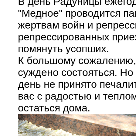
В день Радуницы ежего
"Медное" проводится па
жертвам войн и репресс
репрессированных прие
помянуть усопших.
К большому сожалению, 
суждено состояться. Но
день не принято печали
вас с радостью и тепло
остаться дома.