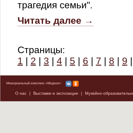
трагедия семьи".
Читать далее →
Страницы:
1
|
2
|
3
|
4
|
5
|
6
|
7
|
8
|
9
Мемориальный комплекс «Медное»
О нас
Выставки и экспозиции
Музейно-образователь
|
|