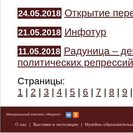
Открытие пер
24.05.2018
Инфотур
21.05.2018
Радуница – де
11.05.2018
политических репресси
Страницы:
1
|
2
|
3
|
4
|
5
|
6
|
7
|
8
|
9
Мемориальный комплекс «Медное»
О нас
Выставки и экспозиции
Музейно-образователь
|
|