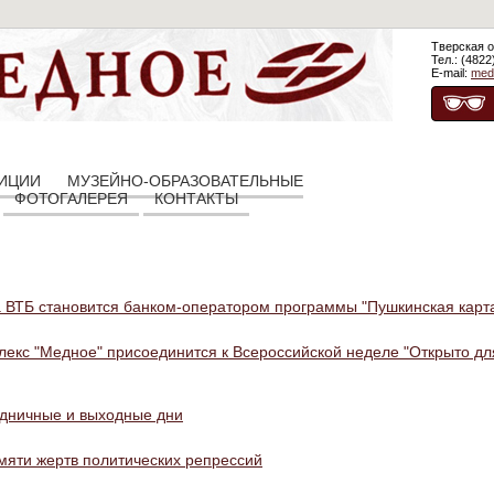
Тверская о
Тел.: (4822
E-mail:
med
ЗИЦИИ
МУЗЕЙНО-ОБРАЗОВАТЕЛЬНЫЕ
ФОТОГАЛЕРЕЯ
КОНТАКТЫ
а ВТБ становится банком-оператором программы "Пушкинская карт
кс "Медное" присоединится к Всероссийской неделе "Открыто для
здничные и выходные дни
амяти жертв политических репрессий