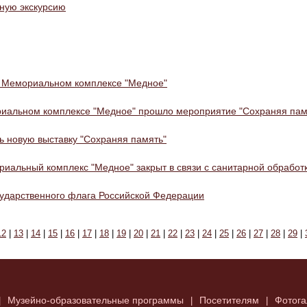
ную экскурсию
в Мемориальном комплексе "Медное"
риальном комплексе "Медное" прошло мероприятие "Сохраняя пам
 новую выставку "Сохраняя память"
риальный комплекс "Медное" закрыт в связи с санитарной обработ
осударственного флага Российской Федерации
12
|
13
|
14
|
15
|
16
|
17
|
18
|
19
|
20
|
21
|
22
|
23
|
24
|
25
|
26
|
27
|
28
|
29
|
Музейно-образовательные программы
Посетителям
Фотога
|
|
|