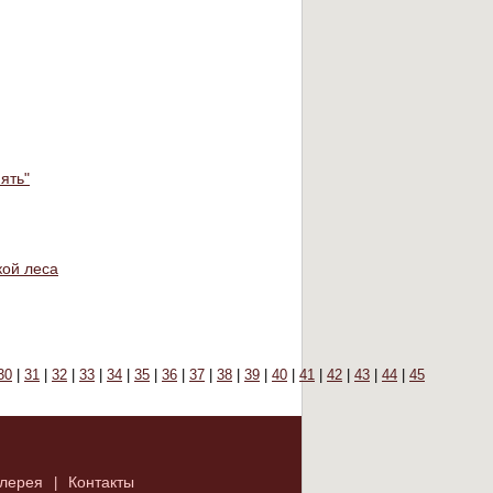
ять"
кой леса
30
|
31
|
32
|
33
|
34
|
35
|
36
|
37
|
38
|
39
|
40
|
41
|
42
|
43
|
44
|
45
лерея
Контакты
|