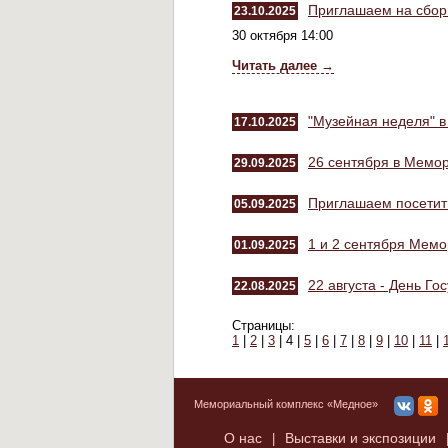
Приглашаем на сбор
23.10.2025
30 октября 14:00
Читать далее →
"Музейная неделя" 
17.10.2025
26 сентября в Мемо
29.09.2025
Приглашаем посетить
05.09.2025
1 и 2 сентября Мемо
01.09.2025
22 августа - День Г
22.08.2025
Страницы:
1
|
2
|
3
|
4 |
5
|
6
|
7
|
8
|
9
|
10
|
11
|
Мемориальный комплекс «Медное»
О нас
Выставки и экспозиции
|