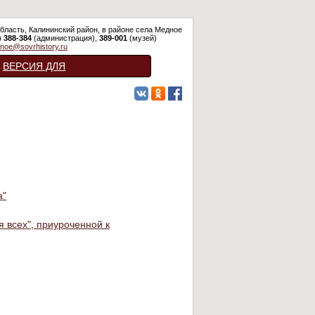
бласть, Калининский район, в районе села Медное
)
388-384
(администрация),
389-001
(музей)
noe@sovrhistory.ru
ВЕРСИЯ ДЛЯ
СЛАБОВИДЯЩИХ
а"
 всех", приуроченной к