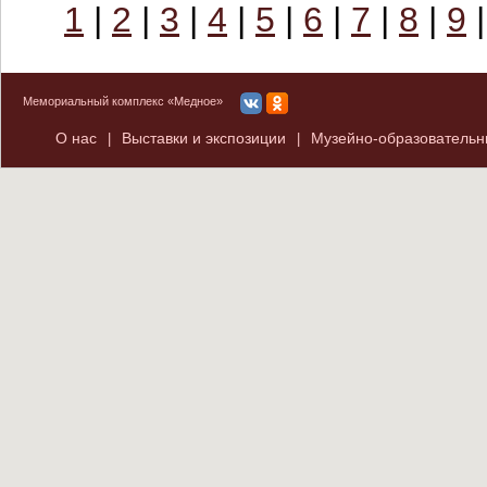
1
|
2
|
3
|
4
|
5
|
6
|
7
|
8
|
9
Мемориальный комплекс «Медное»
О нас
Выставки и экспозиции
Музейно-образователь
|
|